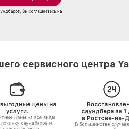
аундбаров, Вы соглашаетесь на
его сервисного центра Y
выгодные цены на
Восстановле
услуги.
саундбара за 1
нтные цены на все виды
в Ростове-на-Д
 починку саундбаров и
В большинстве случаев
водские запчасти.