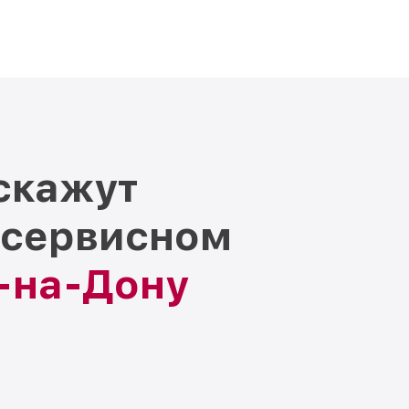
скажут
 сервисном
е-на-Дону