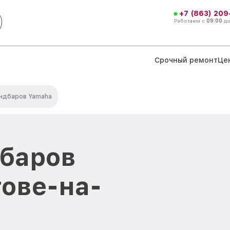
+7 (863) 209
Работаем с
09:00
д
Срочный ремонт
Це
ндбаров Yamaha
дбаров
тове-на-