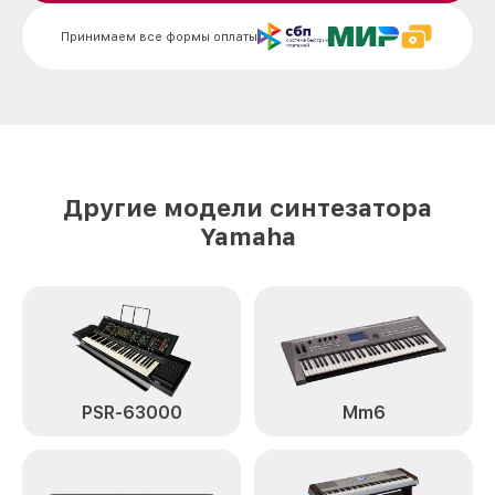
Ремонт механизма клавиш DGX-620
от 1500₽
Yamaha
Принимаем все формы оплаты
Чистка клавиатуры DGX-620 Yamaha
от 800₽
Ремонт клавиш DGX-620 Yamaha
от 1500₽
Замена клавиш и уплотнителей DGX-620
от 1000₽
Yamaha
Другие модели синтезатора
Чистка и профилактика
от 1200₽
Yamaha
внутрикорпусная DGX-620 Yamaha
Ремонт корпусных элементов DGX-620
от 1800₽
Yamaha
Восстановление после попадания влаги
от 1500₽
DGX-620 Yamaha
Прошивка (Обновление ПО) DGX-620
от 1000₽
PSR-63000
Mm6
Yamaha
Замена стоковых потенциометров DGX-
от 2000₽
620 Yamaha