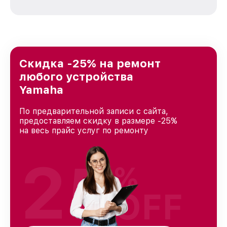
зависимости от сложности поломки. Мы
стремимся к тому, чтобы каждый клиент был
удовлетворен скоростью и качеством
предоставляемых услуг. Наша цель — стать
лучшим сервисным центром Yamaha в городе
Ростове-на-Дону, постоянно повышая уровень
Скидка -25% на ремонт
доверия и лояльности наших клиентов.
любого устройства
Yamaha
По предварительной записи с сайта,
предоставляем скидку в размере -25%
на весь прайс услуг по ремонту
25
%
OFF