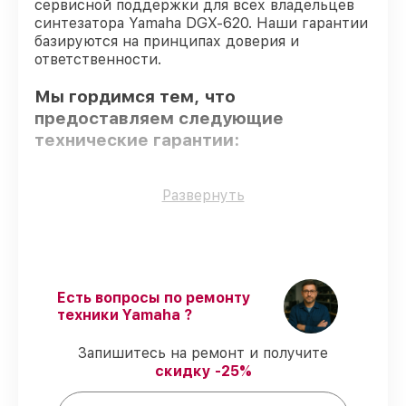
сервисной поддержки для всех владельцев
синтезатора Yamaha DGX-620. Наши гарантии
базируются на принципах доверия и
ответственности.
Мы гордимся тем, что
предоставляем следующие
технические гарантии:
Только фирменные комплектующие
–
Развернуть
для всех видов восстановления
применяются исключительно
оригинальные детали.
Опытные мастера
– все работники
проходят обязательное обучение и
Есть вопросы по ремонту
ежегодную аттестацию, что
техники Yamaha ?
подтверждает их уровень мастерства.
Соблюдение сроков обслуживания
–
Запишитесь на ремонт и получите
гарантируем завершение работ без
скидку -25%
задержек.
Гарантийное обслуживание
–