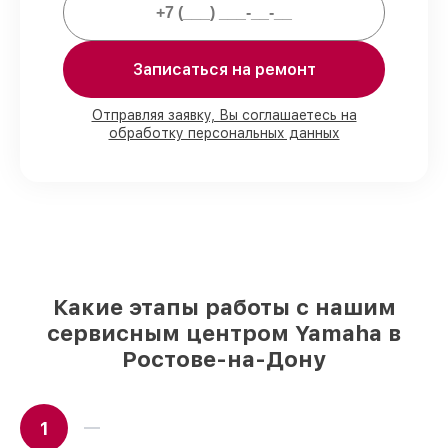
предоставляем официальное
гарантийное сопровождение после
восстановления.
Записаться на ремонт
Мы гарантируем:
Отправляя заявку, Вы соглашаетесь на
обработку персональных данных
80%
работ в вашем присутствии
90%
комплектующих для синтезаторов
на складе или доступны для быстрой
доставки
Оригинальные запчасти и
качественные реплики на ваш выбор
–
для любого бюджета
85%
работ за 1–2 часа, если мастер
Какие этапы работы с нашим
приступает к работе сразу
сервисным центром Yamaha в
Ростове-на-Дону
1