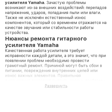
усилителя Yamaha
. Зачастую проблемы
возникают из-за внешних воздействий: перепадов
напряжения, ударов, попадания пыли или влаги.
Также не исключён естественный износ
компонентов, который со временем отражается на
качестве звучания или стабильности работы
устройства.
Нюансы ремонта гитарного
усилителя Yamaha
Качественная работа усилителя требует
исправности каждой детали, а это значит, что при
появлении проблем необходимо провести
грамотный ремонт. Причиной могут быть сбои в
питании, повреждения внутренних цепей или
износ важных элементов. Правильная
диагностика позволяет выявить корень проблемы
и восстановить устройство в кратчайшие сроки.
Развернуть
Регулярное техническое обслуживание, включая
чистку и проверку контактов, также способствует
продлению срока службы оборудования.
Диагностика неисправностей