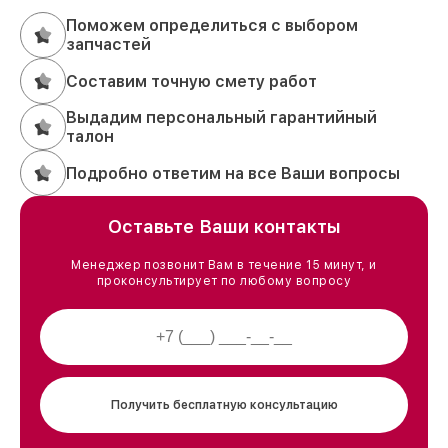
жизни благодаря профессиональному подходу и
вниманию к деталям. Мы бережно относимся к
Поможем определиться с выбором
технике и гарантируем высокий уровень сервиса.
запчастей
Свяжитесь с нами по телефону +7 (863) 209-79-87
Составим точную смету работ
или приходите в наш сервисный центр по адресу
проспект Стачки, 200/1к1.
Выдадим персональный гарантийный
талон
Подробно ответим на все Ваши вопросы
Оставьте Ваши контакты
Менеджер позвонит Вам в течение 15 минут, и
проконсультирует по любому вопросу
Получить бесплатную консультацию