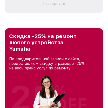
качественный и доступный ремонт для
Развернуть
каждого пользователя продукции Yamaha, вне
зависимости от сложности поломки. Мы
стремимся к тому, чтобы каждый клиент был
удовлетворен скоростью и качеством
предоставляемых услуг. Наша цель — стать
лучшим сервисным центром Yamaha в городе
Ростове-на-Дону, постоянно повышая уровень
Скидка -25% на ремонт
доверия и лояльности наших клиентов.
любого устройства
Yamaha
По предварительной записи с сайта,
предоставляем скидку в размере -25%
на весь прайс услуг по ремонту
25
%
OFF