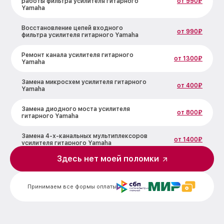
работы фильтра усилителя гитарного
от 990₽
Yamaha
Восстановление цепей входного
от 990₽
фильтра усилителя гитарного Yamaha
Ремонт канала усилителя гитарного
от 1300₽
Yamaha
Замена микросхем усилителя гитарного
от 400₽
Yamaha
Замена диодного моста усилителя
от 800₽
гитарного Yamaha
Замена 4-х-канальных мультиплексоров
от 1400₽
усилителя гитарного Yamaha
Здесь нет моей поломки
Замена мотор-компрессора усилителя
от 1400₽
гитарного Yamaha
Принимаем все формы оплаты
Ремонт инвертора усилителя гитарного
от 600₽
Yamaha
Замена микросхемы усилителя
от 490₽