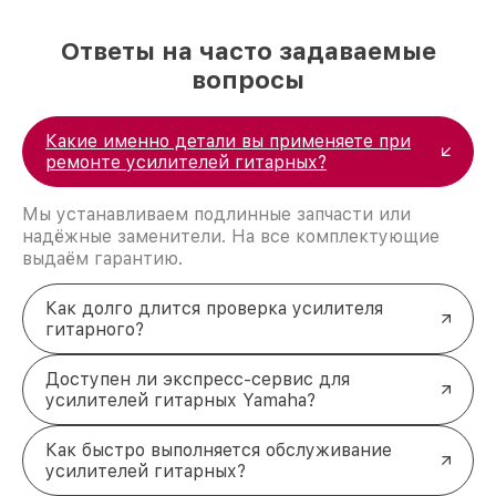
усилителя Yamaha
Шум, пропадание сигнала или перегрев
Ответы на часто задаваемые
устройства требуют полноценной диагностики.
Специалисты определяют причину сбоев,
вопросы
проверяя основные узлы: блок питания, каналы,
кнопки, фильтры. Используются
профессиональные инструменты и контрольные
Какие именно детали вы применяете при
замеры для точного выявления проблем. Без
ремонте усилителей гитарных?
точной проверки невозможно вернуть усилитель
к стабильной работе.
Мы устанавливаем подлинные запчасти или
Причины и виды поломок
надёжные заменители. На все комплектующие
гитарных усилителей Yamaha
выдаём гарантию.
Список наиболее частых неисправностей
включает:
Как долго длится проверка усилителя
гитарного?
Ремонт цепи питания
: сбои в работе
источника питания приводят к нестабильной
подаче тока.
Доступен ли экспресс-сервис для
Восстановление конденсаторов
:
усилителей гитарных Yamaha?
испорченные элементы вызывают искажение
звука.
Как быстро выполняется обслуживание
Чистка переключателей режимов
: пыль и
усилителей гитарных?
грязь ухудшают контакт, что отражается на