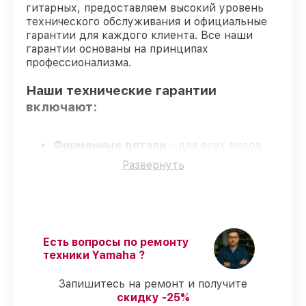
гитарных, предоставляем высокий уровень
технического обслуживания и официальные
гарантии для каждого клиента. Все наши
гарантии основаны на принципах
профессионализма.
Наши технические гарантии
включают:
Фирменные детали
– для всех видов
обслуживания усилителей гитарных
Развернуть
применяются только оригинальные
запчасти.
Опытные мастера
– обучение и
сертификация подтверждают уровень
мастерства.
Точные сроки выполнения
– соблюдаем
Есть вопросы по ремонту
сроки, согласованные с клиентом.
техники Yamaha ?
Сервис с гарантией
– обслуживание с
полным гарантийным сопровождением.
Запишитесь на ремонт и получите
скидку -25%