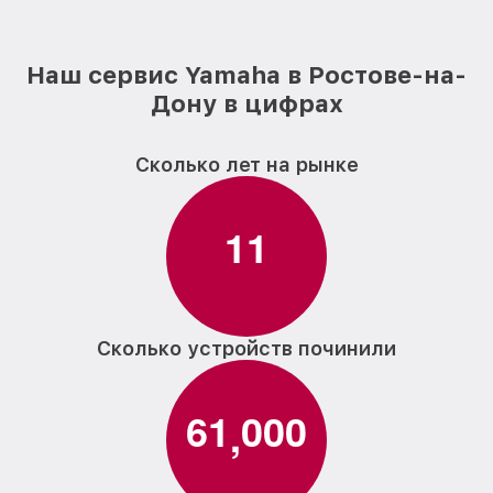
усилителя гитарного Yamaha
Ремонт каркаса усилителя гитарного
от 1100₽
Yamaha
Наш сервис Yamaha в Ростове-на-
Дону в цифрах
Замена конденсатора усилителя
от 200₽
гитарного Yamaha
Сколько лет на рынке
Комплексная чистка усилителя
от 400₽
гитарного Yamaha
Ремонт цепи питания усилителя
1
1
от 450₽
гитарного Yamaha
Прошивка усилителя гитарного Yamaha
от 690₽
Разборка-сборка усилителя гитарного
от 300₽
Yamaha
Сколько устройств починили
6
1
0
0
0
,