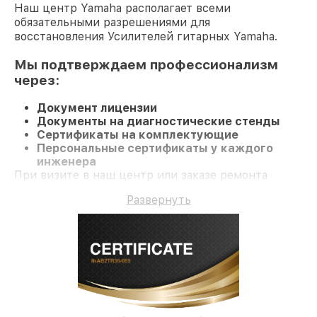
Наш центр Yamaha располагает всеми
обязательными разрешениями для
восстановления Усилителей гитарных Yamaha.
Мы подтверждаем профессионализм
через:
Документ лицензии
Документы на диагностические стенды
Сертификаты на комплектующие
Персональные сертификаты у каждого
инженера
При визите в наш центр или заказе ремонта
Усилитель гитарный гарантируется качественный
Развернуть
ремонт и гарантию на все работы и
комплектующие.